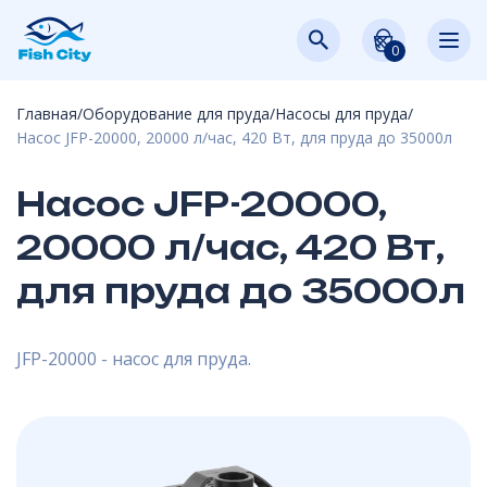
+375
+375
(29)
(29)
fish-
Telegram
Viber
WhatsApp
973-78-
334-17-
city.by@yandex.by
0
95
63
Skip
to
Главная
/
Оборудование для пруда
/
Насосы для пруда
/
content
Насос JFP-20000, 20000 л/час, 420 Вт, для пруда до 35000л
Насос JFP-20000,
20000 л/час, 420 Вт,
для пруда до 35000л
JFP-20000 - насос для пруда.